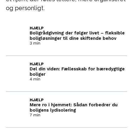
og personligt.
HJÆLP
Boligrådgivning der følger livet – fleksible
boligløsninger til dine skiftende behov
3 min
HJÆLP
Del din viden: Fællesskab for bæredygtige
boliger
4 min
HJÆLP
Mere ro i hjemmet: Sådan forbedrer du
boligens lydisolering
7 min