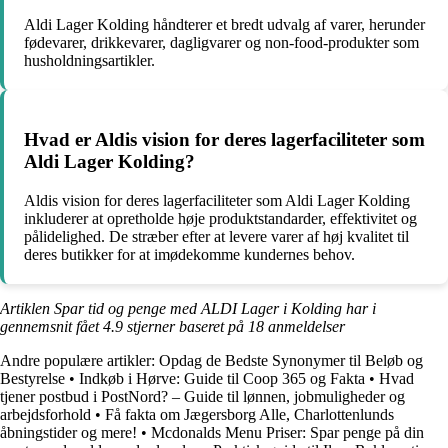
Aldi Lager Kolding håndterer et bredt udvalg af varer, herunder
fødevarer, drikkevarer, dagligvarer og non-food-produkter som
husholdningsartikler.
Hvad er Aldis vision for deres lagerfaciliteter som
Aldi Lager Kolding?
Aldis vision for deres lagerfaciliteter som Aldi Lager Kolding
inkluderer at opretholde høje produktstandarder, effektivitet og
pålidelighed. De stræber efter at levere varer af høj kvalitet til
deres butikker for at imødekomme kundernes behov.
Artiklen Spar tid og penge med ALDI Lager i Kolding har i
gennemsnit fået
4.9
stjerner baseret på
18
anmeldelser
Andre populære artikler:
Opdag de Bedste Synonymer til Beløb og
Bestyrelse
•
Indkøb i Hørve: Guide til Coop 365 og Fakta
•
Hvad
tjener postbud i PostNord? – Guide til lønnen, jobmuligheder og
arbejdsforhold
•
Få fakta om Jægersborg Alle, Charlottenlunds
åbningstider og mere!
•
Mcdonalds Menu Priser: Spar penge på din