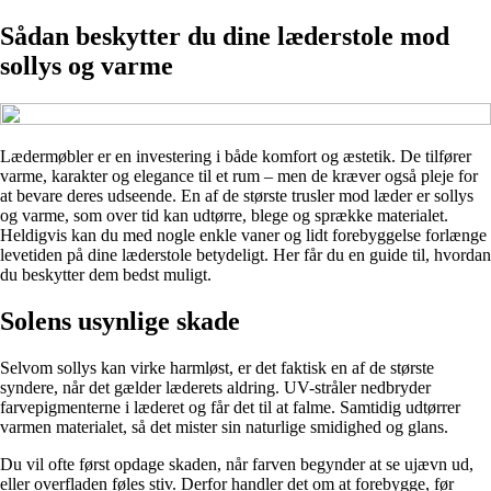
Sådan beskytter du dine læderstole mod
sollys og varme
Lædermøbler er en investering i både komfort og æstetik. De tilfører
varme, karakter og elegance til et rum – men de kræver også pleje for
at bevare deres udseende. En af de største trusler mod læder er sollys
og varme, som over tid kan udtørre, blege og sprække materialet.
Heldigvis kan du med nogle enkle vaner og lidt forebyggelse forlænge
levetiden på dine læderstole betydeligt. Her får du en guide til, hvordan
du beskytter dem bedst muligt.
Solens usynlige skade
Selvom sollys kan virke harmløst, er det faktisk en af de største
syndere, når det gælder læderets aldring. UV-stråler nedbryder
farvepigmenterne i læderet og får det til at falme. Samtidig udtørrer
varmen materialet, så det mister sin naturlige smidighed og glans.
Du vil ofte først opdage skaden, når farven begynder at se ujævn ud,
eller overfladen føles stiv. Derfor handler det om at forebygge, før