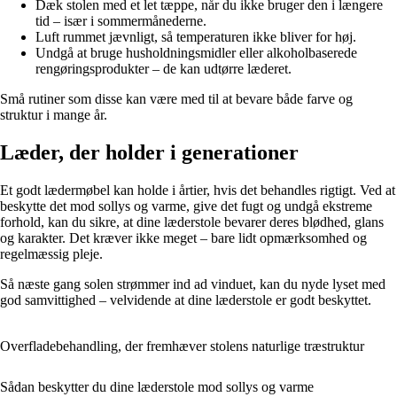
Dæk stolen med et let tæppe, når du ikke bruger den i længere
tid – især i sommermånederne.
Luft rummet jævnligt, så temperaturen ikke bliver for høj.
Undgå at bruge husholdningsmidler eller alkoholbaserede
rengøringsprodukter – de kan udtørre læderet.
Små rutiner som disse kan være med til at bevare både farve og
struktur i mange år.
Læder, der holder i generationer
Et godt lædermøbel kan holde i årtier, hvis det behandles rigtigt. Ved at
beskytte det mod sollys og varme, give det fugt og undgå ekstreme
forhold, kan du sikre, at dine læderstole bevarer deres blødhed, glans
og karakter. Det kræver ikke meget – bare lidt opmærksomhed og
regelmæssig pleje.
Så næste gang solen strømmer ind ad vinduet, kan du nyde lyset med
god samvittighed – velvidende at dine læderstole er godt beskyttet.
Overfladebehandling, der fremhæver stolens naturlige træstruktur
Sådan beskytter du dine læderstole mod sollys og varme