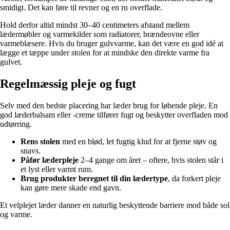
smidigt. Det kan føre til revner og en ru overflade.
Hold derfor altid mindst 30–40 centimeters afstand mellem
lædermøbler og varmekilder som radiatorer, brændeovne eller
varmeblæsere. Hvis du bruger gulvvarme, kan det være en god idé at
lægge et tæppe under stolen for at mindske den direkte varme fra
gulvet.
Regelmæssig pleje og fugt
Selv med den bedste placering har læder brug for løbende pleje. En
god læderbalsam eller -creme tilfører fugt og beskytter overfladen mod
udtørring.
Rens stolen
med en blød, let fugtig klud for at fjerne støv og
snavs.
Påfør læderpleje
2–4 gange om året – oftere, hvis stolen står i
et lyst eller varmt rum.
Brug produkter beregnet til din lædertype
, da forkert pleje
kan gøre mere skade end gavn.
Et velplejet læder danner en naturlig beskyttende barriere mod både sol
og varme.