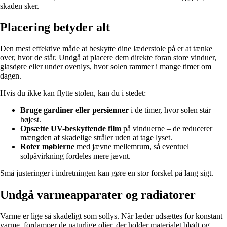
skaden sker.
Placering betyder alt
Den mest effektive måde at beskytte dine læderstole på er at tænke
over, hvor de står. Undgå at placere dem direkte foran store vinduer,
glasdøre eller under ovenlys, hvor solen rammer i mange timer om
dagen.
Hvis du ikke kan flytte stolen, kan du i stedet:
Bruge gardiner eller persienner
i de timer, hvor solen står
højest.
Opsætte UV-beskyttende film
på vinduerne – de reducerer
mængden af skadelige stråler uden at tage lyset.
Roter møblerne
med jævne mellemrum, så eventuel
solpåvirkning fordeles mere jævnt.
Små justeringer i indretningen kan gøre en stor forskel på lang sigt.
Undgå varmeapparater og radiatorer
Varme er lige så skadeligt som sollys. Når læder udsættes for konstant
varme, fordamper de naturlige olier, der holder materialet blødt og