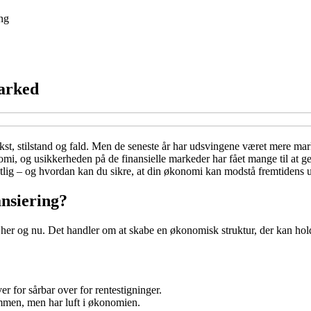
ng
marked
t, stilstand og fald. Men de seneste år har udsvingene været mere marka
omi, og usikkerheden på de finansielle markeder har fået mange til at ge
tlig – og hvordan kan du sikre, at din økonomi kan modstå fremtidens 
ansiering?
her og nu. Det handler om at skabe en økonomisk struktur, der kan holde 
ver for sårbar over for rentestigninger.
ammen, men har luft i økonomien.