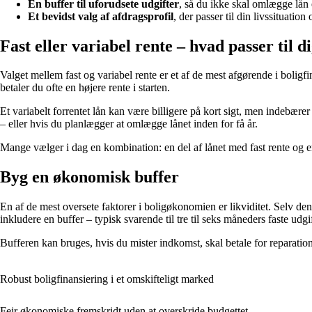
En buffer til uforudsete udgifter
, så du ikke skal omlægge lån
Et bevidst valg af afdragsprofil
, der passer til din livssituation
Fast eller variabel rente – hvad passer til d
Valget mellem fast og variabel rente er et af de mest afgørende i boligfi
betaler du ofte en højere rente i starten.
Et variabelt forrentet lån kan være billigere på kort sigt, men indebærer
– eller hvis du planlægger at omlægge lånet inden for få år.
Mange vælger i dag en kombination: en del af lånet med fast rente og en
Byg en økonomisk buffer
En af de mest oversete faktorer i boligøkonomien er likviditet. Selv den
inkludere en buffer – typisk svarende til tre til seks måneders faste udgif
Bufferen kan bruges, hvis du mister indkomst, skal betale for reparation
Robust boligfinansiering i et omskifteligt marked
Fejr økonomiske fremskridt uden at overskride budgettet