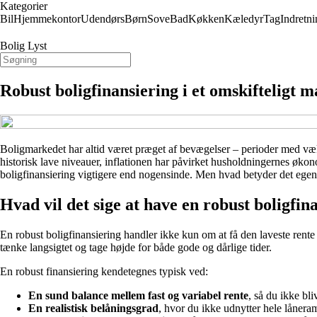
Kategorier
Bil
Hjemmekontor
Udendørs
Børn
Sove
Bad
Køkken
Kæledyr
Tag
Indretni
Bolig Lyst
Robust boligfinansiering i et omskifteligt 
Boligmarkedet har altid været præget af bevægelser – perioder med væks
historisk lave niveauer, inflationen har påvirket husholdningernes økon
boligfinansiering vigtigere end nogensinde. Men hvad betyder det egen
Hvad vil det sige at have en robust boligfin
En robust boligfinansiering handler ikke kun om at få den laveste rente 
tænke langsigtet og tage højde for både gode og dårlige tider.
En robust finansiering kendetegnes typisk ved:
En sund balance mellem fast og variabel rente
, så du ikke bli
En realistisk belåningsgrad
, hvor du ikke udnytter hele låner