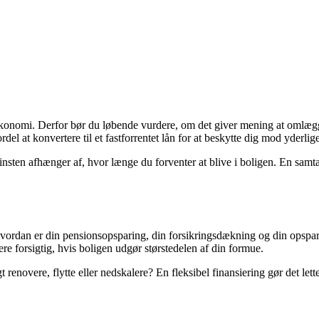
økonomi. Derfor bør du løbende vurdere, om det giver mening at omlægg
del at konvertere til et fastforrentet lån for at beskytte dig mod yderlige
en afhænger af, hvor længe du forventer at blive i boligen. En samta
vordan er din pensionsopsparing, din forsikringsdækning og din opspar
ere forsigtig, hvis boligen udgør størstedelen af din formue.
 renovere, flytte eller nedskalere? En fleksibel finansiering gør det let