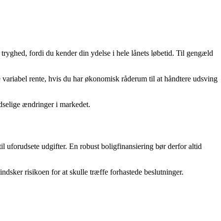
 tryghed, fordi du kender din ydelse i hele lånets løbetid. Til gengæld
ge variabel rente, hvis du har økonomisk råderum til at håndtere udsving
udselige ændringer i markedet.
l uforudsete udgifter. En robust boligfinansiering bør derfor altid
ndsker risikoen for at skulle træffe forhastede beslutninger.