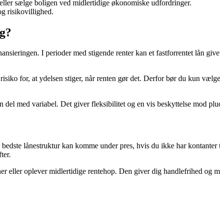
 eller sælge boligen ved midlertidige økonomiske udfordringer.
 og risikovillighed.
ig?
nansieringen. I perioder med stigende renter kan et fastforrentet lån give
 risiko for, at ydelsen stiger, når renten gør det. Derfor bør du kun væl
 del med variabel. Det giver fleksibilitet og en vis beskyttelse mod pl
 bedste lånestruktur kan komme under pres, hvis du ikke har kontanter ti
ter.
er eller oplever midlertidige rentehop. Den giver dig handlefrihed og mi