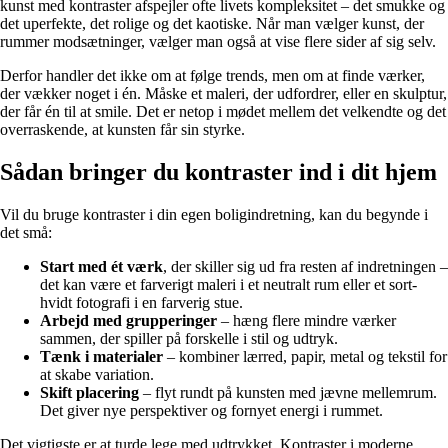
kunst med kontraster afspejler ofte livets kompleksitet – det smukke og
det uperfekte, det rolige og det kaotiske. Når man vælger kunst, der
rummer modsætninger, vælger man også at vise flere sider af sig selv.
Derfor handler det ikke om at følge trends, men om at finde værker,
der vækker noget i én. Måske et maleri, der udfordrer, eller en skulptur,
der får én til at smile. Det er netop i mødet mellem det velkendte og det
overraskende, at kunsten får sin styrke.
Sådan bringer du kontraster ind i dit hjem
Vil du bruge kontraster i din egen boligindretning, kan du begynde i
det små:
Start med ét værk
, der skiller sig ud fra resten af indretningen –
det kan være et farverigt maleri i et neutralt rum eller et sort-
hvidt fotografi i en farverig stue.
Arbejd med grupperinger
– hæng flere mindre værker
sammen, der spiller på forskelle i stil og udtryk.
Tænk i materialer
– kombiner lærred, papir, metal og tekstil for
at skabe variation.
Skift placering
– flyt rundt på kunsten med jævne mellemrum.
Det giver nye perspektiver og fornyet energi i rummet.
Det vigtigste er at turde lege med udtrykket. Kontraster i moderne