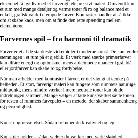
eksempel få nyt liv med et farverigt, ekspressivt maleri. Omvendt kan
et rum med mange detaljer og varme toner få ro og balance med et
enkelt, grafisk værk i dæmpede farver. Kontraster handler altså ikke
om at skabe kaos, men om at finde den rette spænding mellem
elementerne.
Farvernes spil – fra harmoni til dramatik
Farver er et af de stærkeste virkemidler i moderne kunst. De kan ændre
stemningen i et rum på et øjeblik. Et værk med stærke primærfarver
kan tilføre energi og optimisme, mens afdæmpede nuancer i grå, blå
eller jordfarver kan skabe ro og fordybelse.
Når man arbejder med kontraster i farver, er det vigtigt at tænke på
helheden. Et stort, farverigt maleri kan fungere som rummets naturlige
midtpunkt, mens mindre værker i mere neutrale toner kan binde
indretningen sammen. Mange vælger at lade kunstværket sætte tonen
for resten af rummets farvepalet – en metode, der skaber sammenhæng
og personlighed.
Kunst i børneværelset: Sådan fremmer du kreativitet og leg
Kunst der holder – sådan vælger du værker med varig skønhed