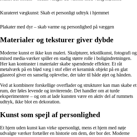
Kurateret vægkunst: Skab et personligt udtryk i hjemmet
Plakater med dyr – skab varme og personlighed på væggen
Materialer og teksturer giver dybde
Moderne kunst er ikke kun maleri. Skulpturer, tekstilkunst, fotografi og
mixed media-værker spiller en stadig større rolle i boligindretningen.
Her kan kontraster i materialer skabe spændende effekter. Et råt
metalværk på en blød væg i stof eller et keramisk objekt på en glat
glasreol giver en sanselig oplevelse, der taler til både øjet og hånden.
Ved at kombinere forskellige overflader og strukturer kan man skabe et
rum, der føles levende og inviterende. Det handler om at turde
eksperimentere – og om at lade kunsten være en aktiv del af rummets
udtryk, ikke blot en dekoration.
Kunst som spejl af personlighed
Et hjem uden kunst kan virke upersonligt, mens et hjem med nøje
udvalgte værker fortæller en historie om dem, der bor der. Moderne