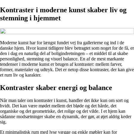
Kontraster i moderne kunst skaber liv og
stemning i hjemmet
Moderne kunst har for længst fundet vej fra gallerierne og ind i de
danske hjem. Hvor kunst tidligere blev betragtet som noget for de få, er
den i dag en naturlig del af boligindretningen – et middel til at skabe
personlighed, stemning og visuel balance. En af de mest markante
tendenser i moderne kunst er brugen af kontraster: mellem farver,
former, materialer og udtryk. Det er netop disse kontraster, der kan give
et rum liv og karakter.
Kontraster skaber energi og balance
Når man taler om kontraster i kunst, handler det ikke kun om sort og
hvidt. Det kan være mødet mellem det bløde og det hårde, det
organiske og det geometriske, det rolige og det vilde. I et hjem kan
sådanne modsætninger skabe en dynamik, der gør, at øjet aldrig keder
sig.
Et minimalistisk rum med lyse vægge og enkle møbler kan for