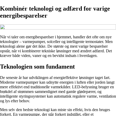
Kombinér teknologi og adfærd for varige
energibesparelser
Når vi taler om energibesparelser i hjemmet, handler det ofte om nye
teknologier – varmepumper, solceller og intelligente termostater. Men
teknologi alene gør det ikke. De største og mest varige besparelser
opstår, når vi kombinerer tekniske løsninger med ændret adfærd. Det
kræver både viden, vaner og en bevidst indsats i hverdagen.
Teknologien som fundament
De seneste år har udviklingen af energieffektive løsninger taget fart.
Moderne varmepumper kan udnytte energien i luften eller jorden langt
mere effektivt end traditionelle varmekilder. LED-belysning bruger en
brøkdel af strømmen sammenlignet med gamle glødepærer, og
intelligente styringssystemer kan automatisk regulere varme, ventilation
og lys efter behov.
Men selv den bedste teknologi kan miste sin effekt, hvis den bruges
forkert. En varmepumpe, der står forkert indstillet, eller et