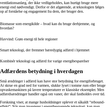
ventilationsanlæg, der ikke vedligeholdes, kan hurtigt bruge mere
energi end nødvendigt. Derfor er det afgørende, at teknologien følges
op af forståelse og engagement fra dem, der bruger den.
Biomasse som energikilde – hvad kan du bruge derhjemme, og
hvordan?
Havvind: Grøn energi til hele regioner
Smart teknologi, der fremmer bæredygtig adfærd i hjemmet
Kombinér teknologi og adfærd for varige energibesparelser
Adfærdens betydning i hverdagen
Små ændringer i adfærd kan have stor betydning for energiforbruget.
At skrue en grad ned for varmen, slukke lyset i tomme rum eller bruge
opvaskemaskinen på lavere temperaturer er klassiske eksempler. Men
adfærdsændringer handler også om vaner, der skal fastholdes over tid.
Forskning viser, at mange husholdninger oplever et såkaldt “rebound-
effekt”: Når man investerer i energibesparende teknologi, kan man