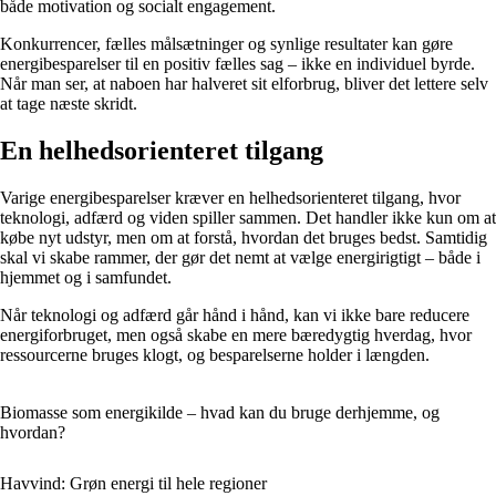
både motivation og socialt engagement.
Konkurrencer, fælles målsætninger og synlige resultater kan gøre
energibesparelser til en positiv fælles sag – ikke en individuel byrde.
Når man ser, at naboen har halveret sit elforbrug, bliver det lettere selv
at tage næste skridt.
En helhedsorienteret tilgang
Varige energibesparelser kræver en helhedsorienteret tilgang, hvor
teknologi, adfærd og viden spiller sammen. Det handler ikke kun om at
købe nyt udstyr, men om at forstå, hvordan det bruges bedst. Samtidig
skal vi skabe rammer, der gør det nemt at vælge energirigtigt – både i
hjemmet og i samfundet.
Når teknologi og adfærd går hånd i hånd, kan vi ikke bare reducere
energiforbruget, men også skabe en mere bæredygtig hverdag, hvor
ressourcerne bruges klogt, og besparelserne holder i længden.
Biomasse som energikilde – hvad kan du bruge derhjemme, og
hvordan?
Havvind: Grøn energi til hele regioner