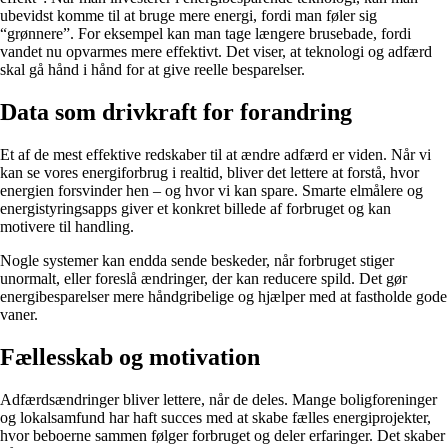
ubevidst komme til at bruge mere energi, fordi man føler sig
“grønnere”. For eksempel kan man tage længere brusebade, fordi
vandet nu opvarmes mere effektivt. Det viser, at teknologi og adfærd
skal gå hånd i hånd for at give reelle besparelser.
Data som drivkraft for forandring
Et af de mest effektive redskaber til at ændre adfærd er viden. Når vi
kan se vores energiforbrug i realtid, bliver det lettere at forstå, hvor
energien forsvinder hen – og hvor vi kan spare. Smarte elmålere og
energistyringsapps giver et konkret billede af forbruget og kan
motivere til handling.
Nogle systemer kan endda sende beskeder, når forbruget stiger
unormalt, eller foreslå ændringer, der kan reducere spild. Det gør
energibesparelser mere håndgribelige og hjælper med at fastholde gode
vaner.
Fællesskab og motivation
Adfærdsændringer bliver lettere, når de deles. Mange boligforeninger
og lokalsamfund har haft succes med at skabe fælles energiprojekter,
hvor beboerne sammen følger forbruget og deler erfaringer. Det skaber