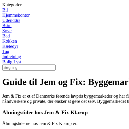
Kategorier
Bil
Hjemmekontor
Udendørs
Børn
Sove
Bad
Køkken
Kæledyr
Tag
Indretning
Bolig Lyst
Guide til Jem og Fix: Byggemark
Jem & Fix er et af Danmarks førende lavpris byggemarkeder og har flere 
håndværkere og private, der ønsker at gøre det selv. Byggemarkedet tilb
Åbningstider hos Jem & Fix Klarup
Åbningstiderne hos Jem & Fix Klarup er: