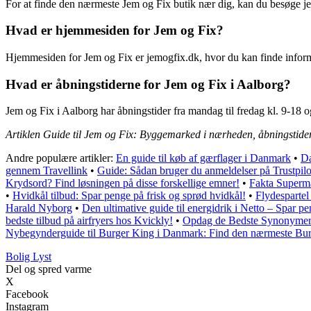
For at finde den nærmeste Jem og Fix butik nær dig, kan du besøge jem
Hvad er hjemmesiden for Jem og Fix?
Hjemmesiden for Jem og Fix er jemogfix.dk, hvor du kan finde informa
Hvad er åbningstiderne for Jem og Fix i Aalborg?
Jem og Fix i Aalborg har åbningstider fra mandag til fredag kl. 9-18 o
Artiklen Guide til Jem og Fix: Byggemarked i nærheden, åbningstider
Andre populære artikler:
En guide til køb af gærflager i Danmark
•
Da
gennem Travellink
•
Guide: Sådan bruger du anmeldelser på Trustpil
Krydsord? Find løsningen på disse forskellige emner!
•
Fakta Superm
•
Hvidkål tilbud: Spar penge på frisk og sprød hvidkål!
•
Flydespartel 
Harald Nyborg
•
Den ultimative guide til energidrik i Netto – Spar 
bedste tilbud på airfryers hos Kvickly!
•
Opdag de Bedste Synonymer t
Nybegynderguide til Burger King i Danmark: Find den nærmeste Burge
Bolig Lyst
Del og spred varme
X
Facebook
Instagram