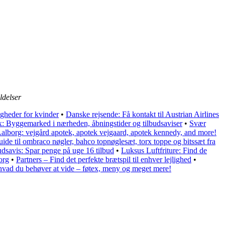
.
delser
gheder for kvinder
•
Danske rejsende: Få kontakt til Austrian Airlines
x: Byggemarked i nærheden, åbningstider og tilbudsaviser
•
Svær
 Aalborg: vejgård apotek, apotek vejgaard, apotek kennedy, and more!
uide til ombraco nøgler, bahco topnøglesæt, torx toppe og bitssæt fra
udsavis: Spar penge på uge 16 tilbud
•
Luksus Luftfriture: Find de
org
•
Partners – Find det perfekte brætspil til enhver lejlighed
•
 hvad du behøver at vide – føtex, meny og meget mere!