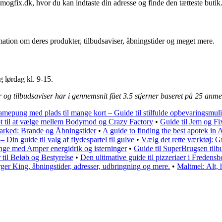
ogfix.dk, hvor du kan indtaste din adresse og finde den tætteste butik
tion om deres produkter, tilbudsaviser, åbningstider og meget mere.
g lørdag kl. 9-15.
 og tilbudsaviser har i gennemsnit fået
3.5
stjerner baseret på
25
anmel
mepung med plads til mange kort – Guide til stilfulde opbevaringsmuli
ot til at vælge mellem Bodymod og Crazy Factory
•
Guide til Jem og Fi
arked: Brande og Åbningstider
•
A guide to finding the best apotek in
– Din guide til valg af flydespartel til gulve
•
Vælg det rette værktøj: G
penge med Amper energidrik og isterninger
•
Guide til SuperBrugsen tilb
il Beløb og Bestyrelse
•
Den ultimative guide til pizzeriaer i Fredensb
r King, åbningstider, adresser, udbringning og mere.
•
Maltmel: Alt,