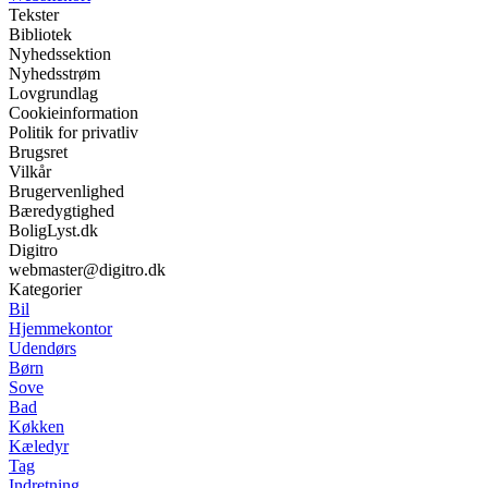
Tekster
Bibliotek
Nyhedssektion
Nyhedsstrøm
Lovgrundlag
Cookieinformation
Politik for privatliv
Brugsret
Vilkår
Brugervenlighed
Bæredygtighed
BoligLyst.dk
Digitro
webmaster@digitro.dk
Kategorier
Bil
Hjemmekontor
Udendørs
Børn
Sove
Bad
Køkken
Kæledyr
Tag
Indretning