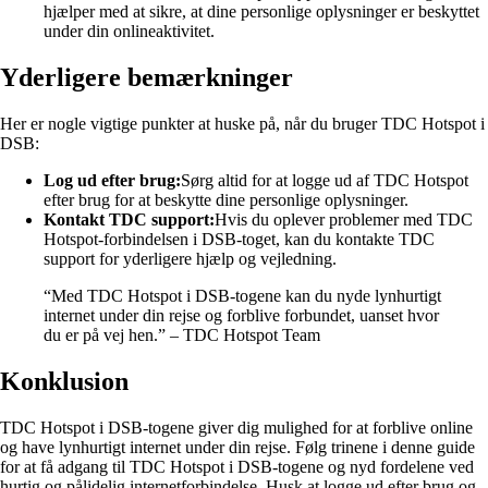
hjælper med at sikre, at dine personlige oplysninger er beskyttet
under din onlineaktivitet.
Yderligere bemærkninger
Her er nogle vigtige punkter at huske på, når du bruger TDC Hotspot i
DSB:
Log ud efter brug:
Sørg altid for at logge ud af TDC Hotspot
efter brug for at beskytte dine personlige oplysninger.
Kontakt TDC support:
Hvis du oplever problemer med TDC
Hotspot-forbindelsen i DSB-toget, kan du kontakte TDC
support for yderligere hjælp og vejledning.
“Med TDC Hotspot i DSB-togene kan du nyde lynhurtigt
internet under din rejse og forblive forbundet, uanset hvor
du er på vej hen.” – TDC Hotspot Team
Konklusion
TDC Hotspot i DSB-togene giver dig mulighed for at forblive online
og have lynhurtigt internet under din rejse. Følg trinene i denne guide
for at få adgang til TDC Hotspot i DSB-togene og nyd fordelene ved
hurtig og pålidelig internetforbindelse. Husk at logge ud efter brug og