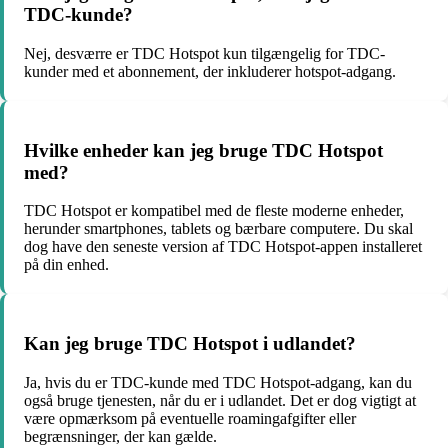
TDC-kunde?
Nej, desværre er TDC Hotspot kun tilgængelig for TDC-
kunder med et abonnement, der inkluderer hotspot-adgang.
Hvilke enheder kan jeg bruge TDC Hotspot
med?
TDC Hotspot er kompatibel med de fleste moderne enheder,
herunder smartphones, tablets og bærbare computere. Du skal
dog have den seneste version af TDC Hotspot-appen installeret
på din enhed.
Kan jeg bruge TDC Hotspot i udlandet?
Ja, hvis du er TDC-kunde med TDC Hotspot-adgang, kan du
også bruge tjenesten, når du er i udlandet. Det er dog vigtigt at
være opmærksom på eventuelle roamingafgifter eller
begrænsninger, der kan gælde.