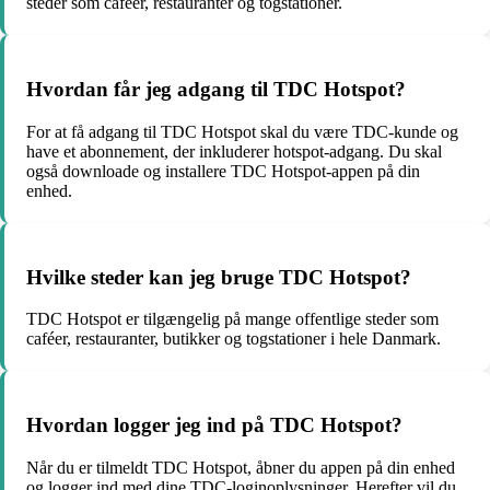
steder som caféer, restauranter og togstationer.
Hvordan får jeg adgang til TDC Hotspot?
For at få adgang til TDC Hotspot skal du være TDC-kunde og
have et abonnement, der inkluderer hotspot-adgang. Du skal
også downloade og installere TDC Hotspot-appen på din
enhed.
Hvilke steder kan jeg bruge TDC Hotspot?
TDC Hotspot er tilgængelig på mange offentlige steder som
caféer, restauranter, butikker og togstationer i hele Danmark.
Hvordan logger jeg ind på TDC Hotspot?
Når du er tilmeldt TDC Hotspot, åbner du appen på din enhed
og logger ind med dine TDC-loginoplysninger. Herefter vil du