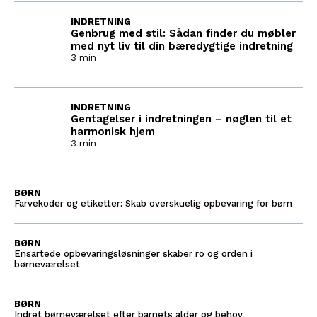
INDRETNING
Genbrug med stil: Sådan finder du møbler
med nyt liv til din bæredygtige indretning
3 min
INDRETNING
Gentagelser i indretningen – nøglen til et
harmonisk hjem
3 min
BØRN
Farvekoder og etiketter: Skab overskuelig opbevaring for børn
BØRN
Ensartede opbevaringsløsninger skaber ro og orden i
børneværelset
BØRN
Indret børneværelset efter barnets alder og behov