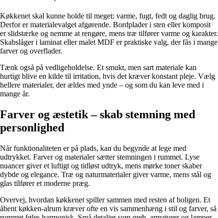
Køkkenet skal kunne holde til meget: varme, fugt, fedt og daglig brug.
Derfor er materialevalget afgørende. Bordplader i sten eller komposit
er slidstærke og nemme at rengøre, mens træ tilfører varme og karakter.
Skabslåger i laminat eller malet MDF er praktiske valg, der fås i mange
farver og overflader.
Tænk også på vedligeholdelse. Et smukt, men sart materiale kan
hurtigt blive en kilde til irritation, hvis det kræver konstant pleje. Vælg
hellere materialer, der ældes med ynde – og som du kan leve med i
mange år.
Farver og æstetik – skab stemning med
personlighed
Når funktionaliteten er på plads, kan du begynde at lege med
udtrykket. Farver og materialer sætter stemningen i rummet. Lyse
nuancer giver et luftigt og tidløst udtryk, mens mørke toner skaber
dybde og elegance. Træ og naturmaterialer giver varme, mens stål og
glas tilfører et moderne præg.
Overvej, hvordan køkkenet spiller sammen med resten af boligen. Et
åbent køkken-alrum kræver ofte en vis sammenhæng i stil og farver, så
rummet føles harmonisk. Små detaljer som greb, armaturer og lamper