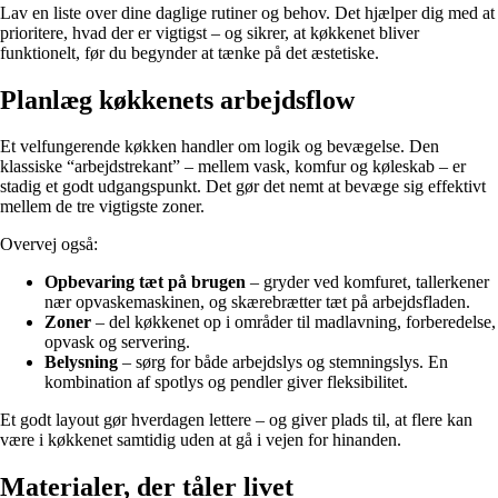
Lav en liste over dine daglige rutiner og behov. Det hjælper dig med at
prioritere, hvad der er vigtigst – og sikrer, at køkkenet bliver
funktionelt, før du begynder at tænke på det æstetiske.
Planlæg køkkenets arbejdsflow
Et velfungerende køkken handler om logik og bevægelse. Den
klassiske “arbejdstrekant” – mellem vask, komfur og køleskab – er
stadig et godt udgangspunkt. Det gør det nemt at bevæge sig effektivt
mellem de tre vigtigste zoner.
Overvej også:
Opbevaring tæt på brugen
– gryder ved komfuret, tallerkener
nær opvaskemaskinen, og skærebrætter tæt på arbejdsfladen.
Zoner
– del køkkenet op i områder til madlavning, forberedelse,
opvask og servering.
Belysning
– sørg for både arbejdslys og stemningslys. En
kombination af spotlys og pendler giver fleksibilitet.
Et godt layout gør hverdagen lettere – og giver plads til, at flere kan
være i køkkenet samtidig uden at gå i vejen for hinanden.
Materialer, der tåler livet