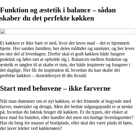
Funktion og æstetik i balance – sådan
skaber du det perfekte køkken
Et køkken er ikke bare et sted, hvor der laves mad – det er hjemmets
hjerte. Her samles familien, her deles måltider og samtaler, og her leves
en stor del af hverdagen. Derfor skal et godt køkken både fungere
praktisk og føles rart at opholde sig i. Balancen mellem funktion og
æstetik er nøglen til at skabe et rum, der både inspirerer og fungerer i
det daglige. Her får du inspiration til, hvordan du kan skabe det
perfekte køkken – skræddersyet til din livsstil.
Start med behovene – ikke farverne
Når man drømmer om et nyt køkken, er det fristende at begynde med
farver, materialer og design. Men det bedste udgangspunkt er at tænke
på, hvordan du faktisk bruger dit køkken. Er du typen, der elsker at
lave mad fra bunden, eller handler det mest om hurtige hverdagsretter?
Har du brug for masser af bordplads, eller skal der være plads til børn,
der laver lektier ved køkkenøen?