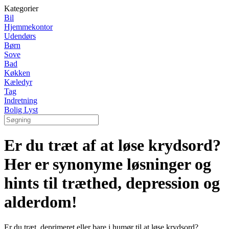
Kategorier
Bil
Hjemmekontor
Udendørs
Børn
Sove
Bad
Køkken
Kæledyr
Tag
Indretning
Bolig Lyst
Er du træt af at løse krydsord?
Her er synonyme løsninger og
hints til træthed, depression og
alderdom!
Er du træt, deprimeret eller bare i humør til at løse krydsord?