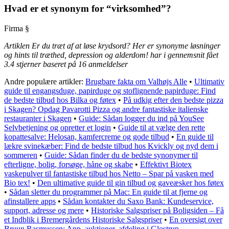
Hvad er et synonym for “virksomhed”?
Firma §
Artiklen Er du træt af at løse krydsord? Her er synonyme løsninger
og hints til træthed, depression og alderdom! har i gennemsnit fået
3.4
stjerner baseret på
16
anmeldelser
Andre populære artikler:
Brugbare fakta om Valhøjs Alle
•
Ultimativ
guide til engangsduge, papirduge og stoflignende papirduge: Find
de bedste tilbud hos Bilka og føtex
•
På udkig efter den bedste pizza
i Skagen? Opdag Pavarotti Pizza og andre fantastiske italienske
restauranter i Skagen
•
Guide: Sådan logger du ind på YouSee
Selvbetjening og opretter et login
•
Guide til at vælge den rette
kopattesalve: Helosan, kamfercreme og gode tilbud
•
En guide til
lækre svinekæber: Find de bedste tilbud hos Kvickly og nyd dem i
sommeren
•
Guide: Sådan finder du de bedste synonymer til
efterligne, bolig, forsøge, håne og skabe
•
Effektivt Biotex
vaskepulver til fantastiske tilbud hos Netto – Spar på vasken med
Bio tex!
•
Den ultimative guide til gin tilbud og gaveæsker hos føtex
•
Sådan sletter du programmer på Mac: En guide til at fjerne og
afinstallere apps
•
Sådan kontakter du Saxo Bank: Kundeservice,
support, adresse og mere
•
Historiske Salgspriser på Boligsiden – Få
et Indblik i Bremergårdens Historiske Salgspriser
•
En oversigt over
Bruun Rasmussen: App, auktioner, afdeling i Glostrup,