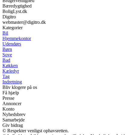
Brugervenlighed
Bæredygtighed
BoligLyst.dk
Digitro
webmaster@digitro.dk
Kategorier
Bil
Hjemmekontor
Udendørs
Børn
Sove
Bad
Køkken
Kæledyr
Tag
Indretning
Bliv klogere på os
Få hjælp
Presse
Annoncer
Konto
Nyhedsbrev
Samarbejde
Giv bidrag
© Respekter venligst ophavsretten.