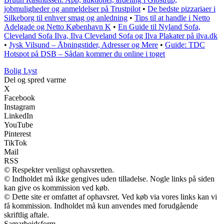
jobmuligheder og anmeldelser på Trustpilot
•
De bedste pizzariaer i
Silkeborg til enhver smag og anledning
•
Tips til at handle i Netto
Adelgade og Netto København K
•
En Guide til Nyland Sofa,
Cleveland Sofa Ilva, Ilva Cleveland Sofa og Ilva Plakater på ilva.dk
•
Jysk Vilsund – Åbningstider, Adresser og Mere
•
Guide: TDC
Hotspot på DSB – Sådan kommer du online i toget
Bolig Lyst
Del og spred varme
X
Facebook
Instagram
LinkedIn
YouTube
Pinterest
TikTok
Mail
RSS
© Respekter venligst ophavsretten.
© Indholdet må ikke gengives uden tilladelse. Nogle links på siden
kan give os kommission ved køb.
© Dette site er omfattet af ophavsret. Ved køb via vores links kan vi
få kommission. Indholdet må kun anvendes med forudgående
skriftlig aftale.
Samarbejdsform