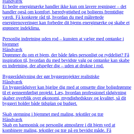
Håndværk
Et bedre energimærke handler ikke kun om lavere regninger – det
handler også om komfort, bæredygtighed og boligens fremtidige
værdi. Få konkrete råd til, hvordan du med målrettede
energirenoveringer kan forbedre dit hjems energimærke og skabe et
grønnere indeklima.
Personlig indretning uden rod – kunsten at vælge med omtanke i
hjemmet
Håndværk
Drømmer du om et hjem, der både føles personligt og ryddeligt? Få
inspiration til, hvordan du med bevidste valg og omtanke kan skabe
en indretning, der afspejler dig – uden at drukne i rod.
Byggerådgivning der gør byggeprojekter realistiske
Håndværk
En byggerådgiver kan hjælpe dig med at omsætte dine boligdrømme
til et gennemførligt projekt. Læs, hvordan professionel rådgivning
skaber overblik over økonomi, myndighedskrav og kvalitet, så dit
byggeri holder både tidsplan og budget.
Skab stemning i hjemmet med maling, tekstiler og træ
Håndværk
Skab en harmonisk og personlig atmosfære i dit hjem ved at
kombinere maling, tekstiler og træ på en bevidst måde. Få