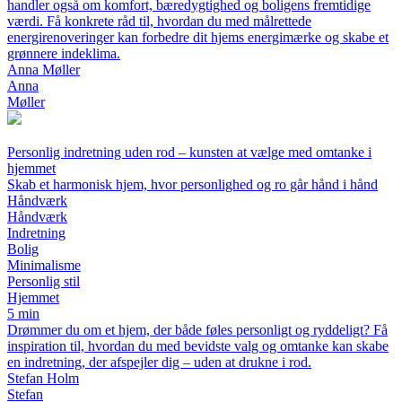
handler også om komfort, bæredygtighed og boligens fremtidige
værdi. Få konkrete råd til, hvordan du med målrettede
energirenoveringer kan forbedre dit hjems energimærke og skabe et
grønnere indeklima.
Anna Møller
Anna
Møller
Personlig indretning uden rod – kunsten at vælge med omtanke i
hjemmet
Skab et harmonisk hjem, hvor personlighed og ro går hånd i hånd
Håndværk
Håndværk
Indretning
Bolig
Minimalisme
Personlig stil
Hjemmet
5 min
Drømmer du om et hjem, der både føles personligt og ryddeligt? Få
inspiration til, hvordan du med bevidste valg og omtanke kan skabe
en indretning, der afspejler dig – uden at drukne i rod.
Stefan Holm
Stefan