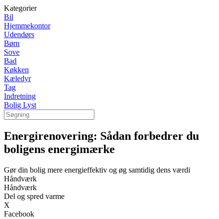
Kategorier
Bil
Hjemmekontor
Udendørs
Børn
Sove
Bad
Køkken
Kæledyr
Tag
Indretning
Bolig Lyst
Energirenovering: Sådan forbedrer du
boligens energimærke
Gør din bolig mere energieffektiv og øg samtidig dens værdi
Håndværk
Håndværk
Del og spred varme
X
Facebook