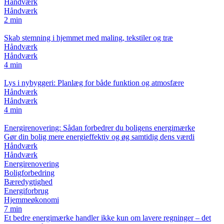
Håndværk
Håndværk
2 min
Skab stemning i hjemmet med maling, tekstiler og træ
Håndværk
Håndværk
4 min
Lys i nybyggeri: Planlæg for både funktion og atmosfære
Håndværk
Håndværk
4 min
Energirenovering: Sådan forbedrer du boligens energimærke
Gør din bolig mere energieffektiv og øg samtidig dens værdi
Håndværk
Håndværk
Energirenovering
Boligforbedring
Bæredygtighed
Energiforbrug
Hjemmeøkonomi
7 min
Et bedre energimærke handler ikke kun om lavere regninger – det