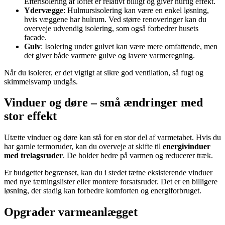
Efterisolering af loftet er relativt billigt og giver hurtig effekt.
Ydervægge
: Hulmursisolering kan være en enkel løsning,
hvis væggene har hulrum. Ved større renoveringer kan du
overveje udvendig isolering, som også forbedrer husets
facade.
Gulv
: Isolering under gulvet kan være mere omfattende, men
det giver både varmere gulve og lavere varmeregning.
Når du isolerer, er det vigtigt at sikre god ventilation, så fugt og
skimmelsvamp undgås.
Vinduer og døre – små ændringer med
stor effekt
Utætte vinduer og døre kan stå for en stor del af varmetabet. Hvis du
har gamle termoruder, kan du overveje at skifte til
energivinduer
med trelagsruder
. De holder bedre på varmen og reducerer træk.
Er budgettet begrænset, kan du i stedet tætne eksisterende vinduer
med nye tætningslister eller montere forsatsruder. Det er en billigere
løsning, der stadig kan forbedre komforten og energiforbruget.
Opgrader varmeanlægget