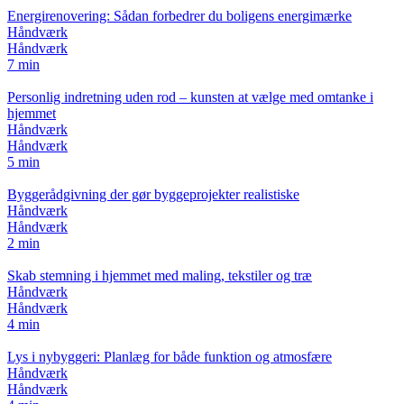
Energirenovering: Sådan forbedrer du boligens energimærke
Håndværk
Håndværk
7 min
Personlig indretning uden rod – kunsten at vælge med omtanke i
hjemmet
Håndværk
Håndværk
5 min
Byggerådgivning der gør byggeprojekter realistiske
Håndværk
Håndværk
2 min
Skab stemning i hjemmet med maling, tekstiler og træ
Håndværk
Håndværk
4 min
Lys i nybyggeri: Planlæg for både funktion og atmosfære
Håndværk
Håndværk