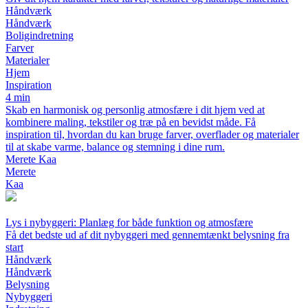
Håndværk
Håndværk
Boligindretning
Farver
Materialer
Hjem
Inspiration
4 min
Skab en harmonisk og personlig atmosfære i dit hjem ved at
kombinere maling, tekstiler og træ på en bevidst måde. Få
inspiration til, hvordan du kan bruge farver, overflader og materialer
til at skabe varme, balance og stemning i dine rum.
Merete Kaa
Merete
Kaa
Lys i nybyggeri: Planlæg for både funktion og atmosfære
Få det bedste ud af dit nybyggeri med gennemtænkt belysning fra
start
Håndværk
Håndværk
Belysning
Nybyggeri