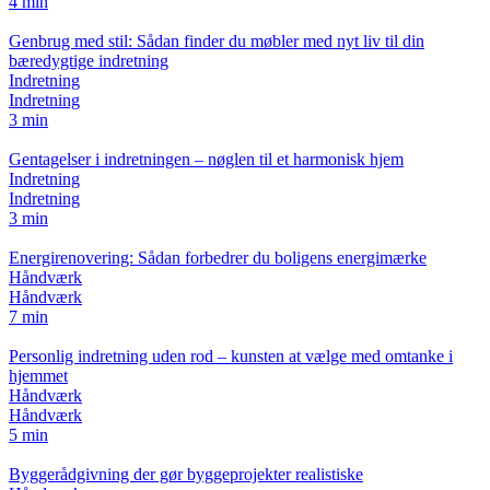
4 min
Genbrug med stil: Sådan finder du møbler med nyt liv til din
bæredygtige indretning
Indretning
Indretning
3 min
Gentagelser i indretningen – nøglen til et harmonisk hjem
Indretning
Indretning
3 min
Energirenovering: Sådan forbedrer du boligens energimærke
Håndværk
Håndværk
7 min
Personlig indretning uden rod – kunsten at vælge med omtanke i
hjemmet
Håndværk
Håndværk
5 min
Byggerådgivning der gør byggeprojekter realistiske