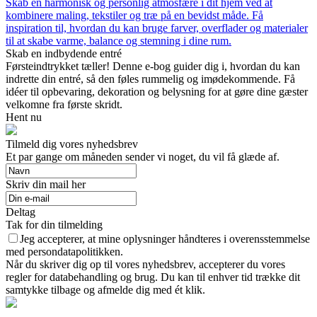
Skab en harmonisk og personlig atmosfære i dit hjem ved at
kombinere maling, tekstiler og træ på en bevidst måde. Få
inspiration til, hvordan du kan bruge farver, overflader og materialer
til at skabe varme, balance og stemning i dine rum.
Skab en indbydende entré
Førsteindtrykket tæller! Denne e-bog guider dig i, hvordan du kan
indrette din entré, så den føles rummelig og imødekommende. Få
idéer til opbevaring, dekoration og belysning for at gøre dine gæster
velkomne fra første skridt.
Hent nu
Tilmeld dig vores nyhedsbrev
Et par gange om måneden sender vi noget, du vil få glæde af.
Skriv din mail her
Deltag
Tak for din tilmelding
Jeg accepterer, at mine oplysninger håndteres i overensstemmelse
med persondatapolitikken.
Når du skriver dig op til vores nyhedsbrev, accepterer du vores
regler for databehandling og brug. Du kan til enhver tid trække dit
samtykke tilbage og afmelde dig med ét klik.