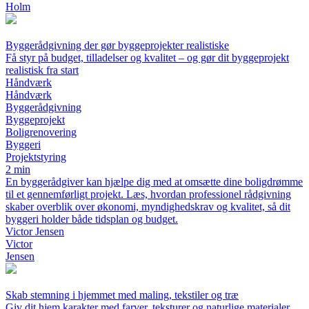
Holm
Byggerådgivning der gør byggeprojekter realistiske
Få styr på budget, tilladelser og kvalitet – og gør dit byggeprojekt
realistisk fra start
Håndværk
Håndværk
Byggerådgivning
Byggeprojekt
Boligrenovering
Byggeri
Projektstyring
2 min
En byggerådgiver kan hjælpe dig med at omsætte dine boligdrømme
til et gennemførligt projekt. Læs, hvordan professionel rådgivning
skaber overblik over økonomi, myndighedskrav og kvalitet, så dit
byggeri holder både tidsplan og budget.
Victor Jensen
Victor
Jensen
Skab stemning i hjemmet med maling, tekstiler og træ
Giv dit hjem karakter med farver, teksturer og naturlige materialer