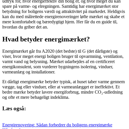
udtryk for, hvor energieffektiv din bolig er, og hvor meget du kan
spare på varme- og elregningen. Samtidig har energimærket stor
betydning for boligens værdi og attraktivitet på markedet. Heldigvis
kan du med målrettede energirenoveringer løfte mærket og skabe et
mere komfortabelt og bæredygtigt hjem. Her får du en guide til,
hvordan du griber det an.
Hvad betyder energimærket?
Energimærket går fra A2020 (det bedste) til G (det dårligste) og
viser, hvor meget energi boligen bruger til opvarmning, ventilation,
varmt vand og belysning. Mærket udarbejdes af en certificeret
energikonsulent, som vurderer bygningens isolering, vinduer,
varmeanlæg og installationer.
Et dårligt energimærke betyder typisk, at huset taber varme gennem
vægge, tag eller vinduer, eller at varmeanlægget er ineffektivt. Et
bedre mærke betyder lavere energiforbrug, mindre CO₂-udledning
og ofte et mere behageligt indeklima.
Læs også:
Energirenovering: Sådan forbedrer du boligens energimærke