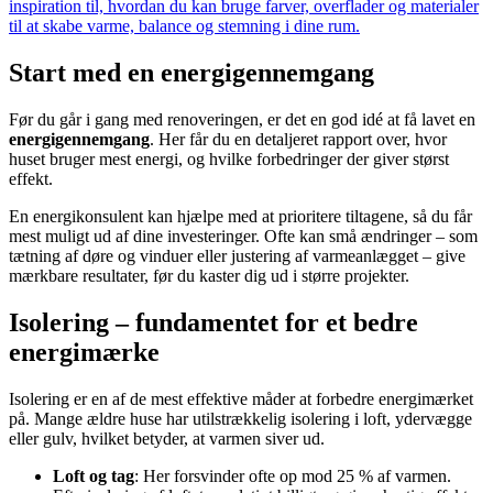
inspiration til, hvordan du kan bruge farver, overflader og materialer
til at skabe varme, balance og stemning i dine rum.
Start med en energigennemgang
Før du går i gang med renoveringen, er det en god idé at få lavet en
energigennemgang
. Her får du en detaljeret rapport over, hvor
huset bruger mest energi, og hvilke forbedringer der giver størst
effekt.
En energikonsulent kan hjælpe med at prioritere tiltagene, så du får
mest muligt ud af dine investeringer. Ofte kan små ændringer – som
tætning af døre og vinduer eller justering af varmeanlægget – give
mærkbare resultater, før du kaster dig ud i større projekter.
Isolering – fundamentet for et bedre
energimærke
Isolering er en af de mest effektive måder at forbedre energimærket
på. Mange ældre huse har utilstrækkelig isolering i loft, ydervægge
eller gulv, hvilket betyder, at varmen siver ud.
Loft og tag
: Her forsvinder ofte op mod 25 % af varmen.