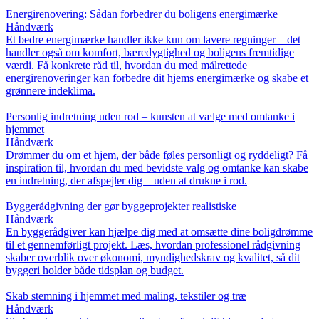
Energirenovering: Sådan forbedrer du boligens energimærke
Håndværk
Et bedre energimærke handler ikke kun om lavere regninger – det
handler også om komfort, bæredygtighed og boligens fremtidige
værdi. Få konkrete råd til, hvordan du med målrettede
energirenoveringer kan forbedre dit hjems energimærke og skabe et
grønnere indeklima.
Personlig indretning uden rod – kunsten at vælge med omtanke i
hjemmet
Håndværk
Drømmer du om et hjem, der både føles personligt og ryddeligt? Få
inspiration til, hvordan du med bevidste valg og omtanke kan skabe
en indretning, der afspejler dig – uden at drukne i rod.
Byggerådgivning der gør byggeprojekter realistiske
Håndværk
En byggerådgiver kan hjælpe dig med at omsætte dine boligdrømme
til et gennemførligt projekt. Læs, hvordan professionel rådgivning
skaber overblik over økonomi, myndighedskrav og kvalitet, så dit
byggeri holder både tidsplan og budget.
Skab stemning i hjemmet med maling, tekstiler og træ
Håndværk