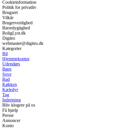
Cookieinformation
Politik for privatliv
Brugsret
Vilkår
Brugervenlighed
Bæredygtighed
BoligLyst.dk
Digitro
webmaster@digitro.dk
Kategorier
Bil
Hjemmekontor
Udendørs
Børn
Sove
Bad
Køkken
Kæledyr
Tag
Indretning
Bliv klogere på os
Få hjælp
Presse
Annoncer
Konto