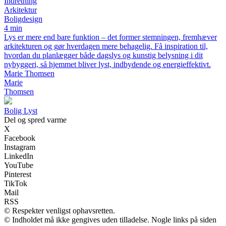
Indretning
Arkitektur
Boligdesign
4 min
Lys er mere end bare funktion – det former stemningen, fremhæver
arkitekturen og gør hverdagen mere behagelig. Få inspiration til,
hvordan du planlægger både dagslys og kunstig belysning i dit
nybyggeri, så hjemmet bliver lyst, indbydende og energieffektivt.
Marie Thomsen
Marie
Thomsen
Bolig Lyst
Del og spred varme
X
Facebook
Instagram
LinkedIn
YouTube
Pinterest
TikTok
Mail
RSS
© Respekter venligst ophavsretten.
© Indholdet må ikke gengives uden tilladelse. Nogle links på siden