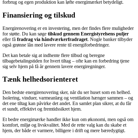
forbrug og egen produktion kan løfte energimærket betydeligt.
Finansiering og tilskud
Energirenovering er en investering, men der findes flere muligheder
for støtte. Du kan søge
tilskud gennem Energistyrelsens puljer
eller få
fradrag via håndværkerfradraget
. Nogle banker tilbyder
også grønne lån med lavere rente til energiforbedringer.
Det kan betale sig at indhente flere tilbud og beregne
tilbagebetalingstiden for hvert tiltag – ofte kan en forbedring tjene
sig selv hjem på få år gennem lavere energiregninger.
Tænk helhedsorienteret
Den bedste energirenovering sker, når du ser huset som en helhed.
Isolering, vinduer, varmeanlæg og ventilation hænger sammen – og
det ene tiltag kan påvirke det andet. En samlet plan sikrer, at du får
et sundt, effektivt og fremtidssikret hjem.
Et bedre energimærke handler ikke kun om økonomi, men også om
komfort, miljø og livskvalitet. Med de rette valg kan du skabe et
hjem, der både er varmere, billigere i drift og mere bæredygtigt.