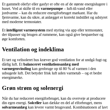
Et gammelt oliefyr eller gasfyr er ofte en af de største energislugere i
huset. Ved at skifte til en
varmepumpe
– luft-til-vand eller
jordvarme – kan du reducere energiforbruget markant. Har du
fjernvarme, kan du sikre, at anlægget er korrekt indstillet og udstyret
med moderne termostater.
Et
intelligent varmesystem
med styring via app eller termostater,
der tilpasser sig brugen af rummene, kan også give besparelser og
øge komforten.
Ventilation og indeklima
Et tæt og velisoleret hus kræver god ventilation for at undgå fugt og
dårlig luft. Et
balanceret ventilationsanlæg med
varmegenvinding
kan genbruge op til 80 % af varmen i den
udsugede luft. Det betyder frisk luft uden varmetab – og et bedre
energimærke.
Grøn strøm og solenergi
Når du har reduceret energiforbruget, kan du overveje at producere
din egen energi.
Solceller
kan dække en del af elforbruget, mens
solvarmeanlæg
kan levere varmt brugsvand. Kombinationen af lavt