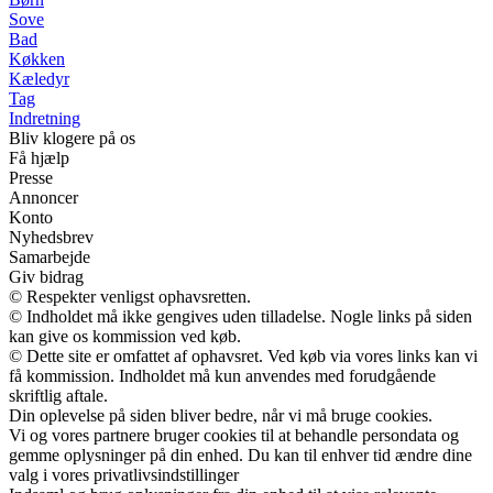
Sove
Bad
Køkken
Kæledyr
Tag
Indretning
Bliv klogere på os
Få hjælp
Presse
Annoncer
Konto
Nyhedsbrev
Samarbejde
Giv bidrag
© Respekter venligst ophavsretten.
© Indholdet må ikke gengives uden tilladelse. Nogle links på siden
kan give os kommission ved køb.
© Dette site er omfattet af ophavsret. Ved køb via vores links kan vi
få kommission. Indholdet må kun anvendes med forudgående
skriftlig aftale.
Din oplevelse på siden bliver bedre, når vi må bruge cookies.
Vi og vores partnere bruger cookies til at behandle persondata og
gemme oplysninger på din enhed. Du kan til enhver tid ændre dine
valg i vores privatlivsindstillinger