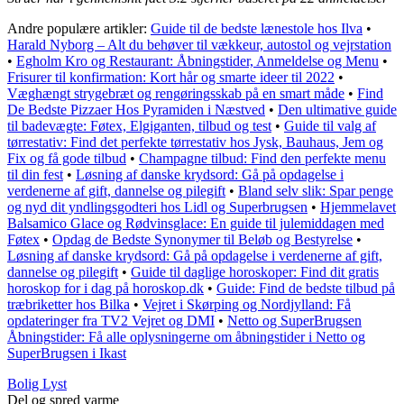
Andre populære artikler:
Guide til de bedste lænestole hos Ilva
•
Harald Nyborg – Alt du behøver til vækkeur, autostol og vejrstation
•
Egholm Kro og Restaurant: Åbningstider, Anmeldelse og Menu
•
Frisurer til konfirmation: Kort hår og smarte ideer til 2022
•
Væghængt strygebræt og rengøringsskab på en smart måde
•
Find
De Bedste Pizzaer Hos Pyramiden i Næstved
•
Den ultimative guide
til badevægte: Føtex, Elgiganten, tilbud og test
•
Guide til valg af
tørrestativ: Find det perfekte tørrestativ hos Jysk, Bauhaus, Jem og
Fix og få gode tilbud
•
Champagne tilbud: Find den perfekte menu
til din fest
•
Løsning af danske krydsord: Gå på opdagelse i
verdenerne af gift, dannelse og pilegift
•
Bland selv slik: Spar penge
og nyd dit yndlingsgodteri hos Lidl og Superbrugsen
•
Hjemmelavet
Balsamico Glace og Rødvinsglace: En guide til julemiddagen med
Føtex
•
Opdag de Bedste Synonymer til Beløb og Bestyrelse
•
Løsning af danske krydsord: Gå på opdagelse i verdenerne af gift,
dannelse og pilegift
•
Guide til daglige horoskoper: Find dit gratis
horoskop for i dag på horoskop.dk
•
Guide: Find de bedste tilbud på
træbriketter hos Bilka
•
Vejret i Skørping og Nordjylland: Få
opdateringer fra TV2 Vejret og DMI
•
Netto og SuperBrugsen
Åbningstider: Få alle oplysningerne om åbningstider i Netto og
SuperBrugsen i Ikast
Bolig Lyst
Del og spred varme