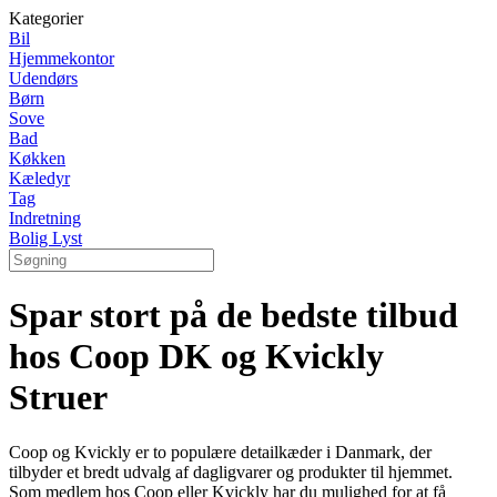
Kategorier
Bil
Hjemmekontor
Udendørs
Børn
Sove
Bad
Køkken
Kæledyr
Tag
Indretning
Bolig Lyst
Spar stort på de bedste tilbud
hos Coop DK og Kvickly
Struer
Coop og Kvickly er to populære detailkæder i Danmark, der
tilbyder et bredt udvalg af dagligvarer og produkter til hjemmet.
Som medlem hos Coop eller Kvickly har du mulighed for at få