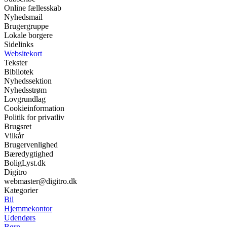
Online fællesskab
Nyhedsmail
Brugergruppe
Lokale borgere
Sidelinks
Websitekort
Tekster
Bibliotek
Nyhedssektion
Nyhedsstrøm
Lovgrundlag
Cookieinformation
Politik for privatliv
Brugsret
Vilkår
Brugervenlighed
Bæredygtighed
BoligLyst.dk
Digitro
webmaster@digitro.dk
Kategorier
Bil
Hjemmekontor
Udendørs
Børn