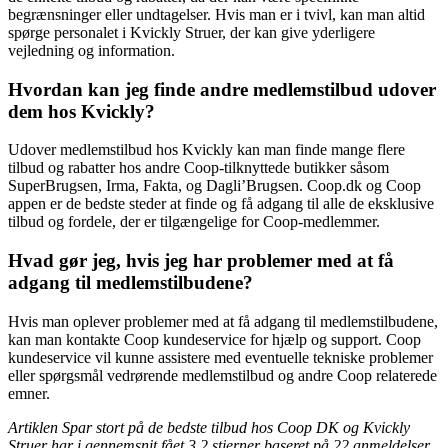
begrænsninger eller undtagelser. Hvis man er i tvivl, kan man altid
spørge personalet i Kvickly Struer, der kan give yderligere
vejledning og information.
Hvordan kan jeg finde andre medlemstilbud udover
dem hos Kvickly?
Udover medlemstilbud hos Kvickly kan man finde mange flere
tilbud og rabatter hos andre Coop-tilknyttede butikker såsom
SuperBrugsen, Irma, Fakta, og Dagli’Brugsen. Coop.dk og Coop
appen er de bedste steder at finde og få adgang til alle de eksklusive
tilbud og fordele, der er tilgængelige for Coop-medlemmer.
Hvad gør jeg, hvis jeg har problemer med at få
adgang til medlemstilbudene?
Hvis man oplever problemer med at få adgang til medlemstilbudene,
kan man kontakte Coop kundeservice for hjælp og support. Coop
kundeservice vil kunne assistere med eventuelle tekniske problemer
eller spørgsmål vedrørende medlemstilbud og andre Coop relaterede
emner.
Artiklen Spar stort på de bedste tilbud hos Coop DK og Kvickly
Struer har i gennemsnit fået
3.2
stjerner baseret på
22
anmeldelser