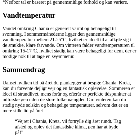
*Nedbør tal er baseret på gennemsnitlige forhold og kan variere.
Vandtemperatur
Vandet omkring Chania er generelt varmt og behageligt til
svømning. I sommermånederne ligger den gennemsnitlige
vandtemperatur mellem 21-25°C, hvilket er ideelt til at afkøle sig i
de smukke, klare farvande. Om vinteren falder vandtemperaturen til
omkring 15-17°C, hvilket stadig kan være behageligt for dem, der er
modige nok til at tage en svømmetur.
Sammendrag
Uanset hvilken tid på året du planlægger at besøge Chania, Kreta,
kan du forvente dejligt vejr og en fantastisk oplevelse. Sommeren er
ideel til strandlivet, mens forår og efterår er perfekte tidspunkter at
udforske øen uden de store folkemængder. Om vinteren kan du
stadig nyde solskin og behagelige temperaturer, selvom det er en
mere stille tid på året.
“Vejret i Chania, Kreta, vil fortrylle dig året rundt. Tag
afsted og oplev det fantastiske klima, øen har at byde
på!”