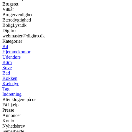
Brugsret
Vilkår
Brugervenlighed
Bæredygtighed
BoligLyst.dk
Digitro
webmaster@digitro.dk
Kategorier
Bil
Hjemmekontor
Udendørs
Børn
Sove
Bad
Køkken
Kæledyr
Tag
Indretning
Bliv klogere på os
Få hjælp
Presse
Annoncer
Konto
Nyhedsbrev
Samarbejde