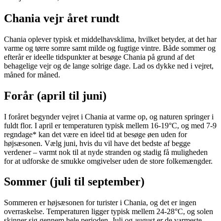
Chania vejr året rundt
Chania oplever typisk et middelhavsklima, hvilket betyder, at det har
varme og tørre somre samt milde og fugtige vintre. Både sommer og
efterår er ideelle tidspunkter at besøge Chania på grund af det
behagelige vejr og de lange solrige dage. Lad os dykke ned i vejret,
måned for måned.
Forår (april til juni)
I foråret begynder vejret i Chania at varme op, og naturen springer i
fuldt flor. I april er temperaturen typisk mellem 16-19°C, og med 7-9
regndage* kan det være en ideel tid at besøge øen uden for
højsæsonen. Vælg juni, hvis du vil have det bedste af begge
verdener – varmt nok til at nyde stranden og stadig få muligheden
for at udforske de smukke omgivelser uden de store folkemængder.
Sommer (juli til september)
Sommeren er højsæsonen for turister i Chania, og det er ingen
overraskelse. Temperaturen ligger typisk mellem 24-28°C, og solen
skinner sig gennem hele perioden. Juli og august er de varmeste