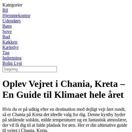
Kategorier
Bil
Hjemmekontor
Udendørs
Børn
Sove
Bad
Køkken
Kæledyr
Tag
Indretning
Bolig Lyst
Oplev Vejret i Chania, Kreta –
En Guide til Klimaet hele året
Hvis du er på udkig efter en destination med dejligt vejr året rundt,
så er Chania på Kreta det ideelle valg for dig. Denne kystby byder
på strålende solskin, milde temperaturer og en fantastisk atmosfære,
der vil få dig til at falde pladask for øen. Her er din ultimative guide
til vejret i Chania, Kreta.