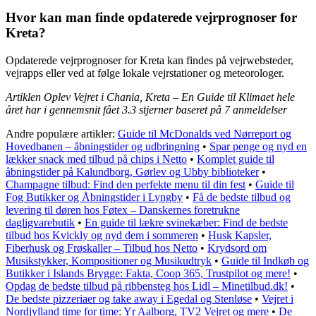
Hvor kan man finde opdaterede vejrprognoser for
Kreta?
Opdaterede vejrprognoser for Kreta kan findes på vejrwebsteder,
vejrapps eller ved at følge lokale vejrstationer og meteorologer.
Artiklen Oplev Vejret i Chania, Kreta – En Guide til Klimaet hele
året har i gennemsnit fået
3.3
stjerner baseret på
7
anmeldelser
Andre populære artikler:
Guide til McDonalds ved Nørreport og
Hovedbanen – åbningstider og udbringning
•
Spar penge og nyd en
lækker snack med tilbud på chips i Netto
•
Komplet guide til
åbningstider på Kalundborg, Gørlev og Ubby biblioteker
•
Champagne tilbud: Find den perfekte menu til din fest
•
Guide til
Fog Butikker og Åbningstider i Lyngby
•
Få de bedste tilbud og
levering til døren hos Føtex – Danskernes foretrukne
dagligvarebutik
•
En guide til lækre svinekæber: Find de bedste
tilbud hos Kvickly og nyd dem i sommeren
•
Husk Kapsler,
Fiberhusk og Frøskaller – Tilbud hos Netto
•
Krydsord om
Musikstykker, Kompositioner og Musikudtryk
•
Guide til Indkøb og
Butikker i Islands Brygge: Fakta, Coop 365, Trustpilot og mere!
•
Opdag de bedste tilbud på ribbensteg hos Lidl – Minetilbud.dk!
•
De bedste pizzeriaer og take away i Egedal og Stenløse
•
Vejret i
Nordjylland time for time: Yr Aalborg, TV2 Vejret og mere
•
De