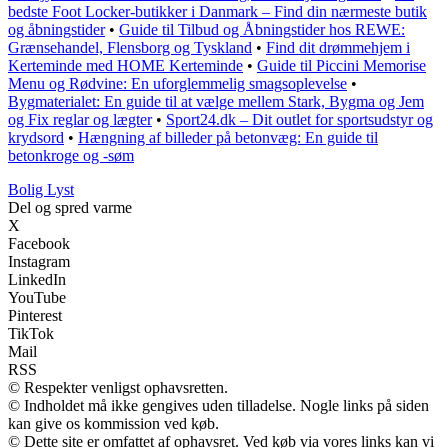
bedste Foot Locker-butikker i Danmark – Find din nærmeste butik
og åbningstider
•
Guide til Tilbud og Åbningstider hos REWE:
Grænsehandel, Flensborg og Tyskland
•
Find dit drømmehjem i
Kerteminde med HOME Kerteminde
•
Guide til Piccini Memorise
Menu og Rødvine: En uforglemmelig smagsoplevelse
•
Bygmaterialet: En guide til at vælge mellem Stark, Bygma og Jem
og Fix reglar og lægter
•
Sport24.dk – Dit outlet for sportsudstyr og
krydsord
•
Hængning af billeder på betonvæg: En guide til
betonkroge og -søm
Bolig Lyst
Del og spred varme
X
Facebook
Instagram
LinkedIn
YouTube
Pinterest
TikTok
Mail
RSS
© Respekter venligst ophavsretten.
© Indholdet må ikke gengives uden tilladelse. Nogle links på siden
kan give os kommission ved køb.
© Dette site er omfattet af ophavsret. Ved køb via vores links kan vi