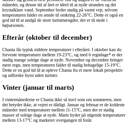
måneder, og denne tid af året er ideel til at nyde stranden og det
krystalklare vand. September byder stadig på varmt vejr, selvom
temperaturen falder en smule til omkring 22-26°C. Dette er også en
god tid til at undgå de store turistmængder, der er til stede i
højsæsonen.
Efterår (oktober til december)
Chania får typisk mildere temperaturer i efteråret. I oktober kan du
forvente temperaturer mellem 19-23°C, og med 6 regndage* er der
stadig mange solrige dage at nyde. November og december bringer
mere regn, men temperaturen falder til stadig behagelige 15-19°C.
Dette er en god tid til at opleve Chania fra et mere lokalt perspektiv
og udforske byen uden turister.
Vinter (januar til marts)
I vintermånederne er Chania ikke så travl som om sommeren, men
det betyder ikke, at vejret er dårligt. Januar og februar er de koldeste
måneder med temperaturer mellem 11-15°C, men der er stadig
masser af solrige dage at nyde. Marts byder på stigende temperaturer
mellem 13-17°C og markerer overgangen til forår.