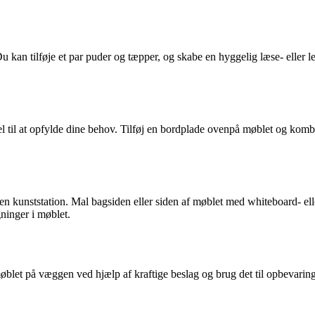
Du kan tilføje et par puder og tæpper, og skabe en hyggelig læse- eller le
øbel til at opfylde dine behov. Tilføj en bordplade ovenpå møblet og kom
 en kunststation. Mal bagsiden eller siden af møblet med whiteboard- ell
gninger i møblet.
let på væggen ved hjælp af kraftige beslag og brug det til opbevaring 