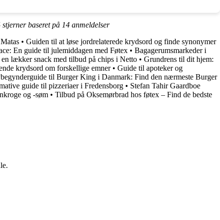
4
stjerner baseret på
14
anmeldelser
s Matas
•
Guiden til at løse jordrelaterede krydsord og finde synonymer
ce: En guide til julemiddagen med Føtex
•
Bagagerumsmarkeder i
en lækker snack med tilbud på chips i Netto
•
Grundrens til dit hjem:
ende krydsord om forskellige emner
•
Guide til apoteker og
begynderguide til Burger King i Danmark: Find den nærmeste Burger
mative guide til pizzeriaer i Fredensborg
•
Stefan Tahir Gaardboe
onkroge og -søm
•
Tilbud på Oksemørbrad hos føtex – Find de bedste
le.