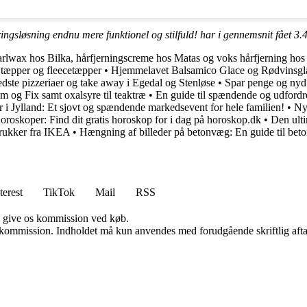
ingsløsning endnu mere funktionel og stilfuld! har i gennemsnit fået
3.
earlwax hos Bilka, hårfjerningscreme hos Matas og voks hårfjerning ho
 tæpper og fleecetæpper
•
Hjemmelavet Balsamico Glace og Rødvinsgla
dste pizzeriaer og take away i Egedal og Stenløse
•
Spar penge og nyd 
m og Fix samt oxalsyre til teaktræ
•
En guide til spændende og udfordr
 Jylland: Et sjovt og spændende markedsevent for hele familien!
•
Ny
horoskoper: Find dit gratis horoskop for i dag på horoskop.dk
•
Den ulti
rukker fra IKEA
•
Hængning af billeder på betonvæg: En guide til bet
terest
TikTok
Mail
RSS
n give os kommission ved køb.
få kommission. Indholdet må kun anvendes med forudgående skriftlig afta