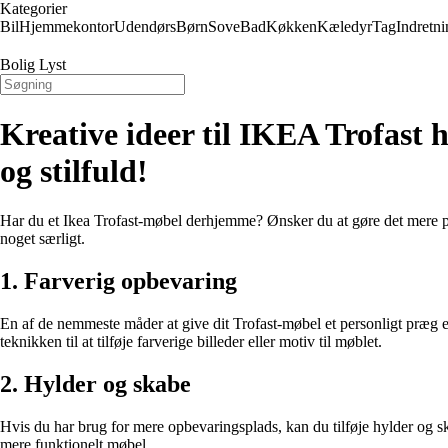
Kategorier
Bil
Hjemmekontor
Udendørs
Børn
Sove
Bad
Køkken
Kæledyr
Tag
Indretni
Bolig Lyst
Kreative ideer til IKEA Trofast
og stilfuld!
Har du et Ikea Trofast-møbel derhjemme? Ønsker du at gøre det mere pers
noget særligt.
1. Farverig opbevaring
En af de nemmeste måder at give dit Trofast-møbel et personligt præg er
teknikken til at tilføje farverige billeder eller motiv til møblet.
2. Hylder og skabe
Hvis du har brug for mere opbevaringsplads, kan du tilføje hylder og ska
mere funktionelt møbel.