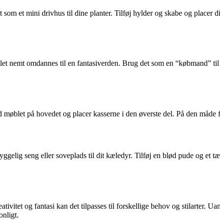
om et mini drivhus til dine planter. Tilføj hylder og skabe og placer di
blet nemt omdannes til en fantasiverden. Brug det som en “købmand” til 
 møblet på hovedet og placer kasserne i den øverste del. På den måde får
gelig seng eller soveplads til dit kæledyr. Tilføj en blød pude og et tæp
vitet og fantasi kan det tilpasses til forskellige behov og stilarter. Uan
onligt.