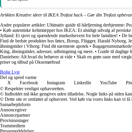
Artiklen Kreative ideer til IKEA Trofast hack – Gør din Trofast opbevar
Andre populære artikler:
Ultimativ guide til hårfjerning derhjemme: P
•
Køb autentiske kelimtæpper hos IKEA: Et alsidigt udvalg af persiske
Jylland: Et sjovt og spændende markedsevent for hele familien!
•
De be
Find de bedste produkter hos føtex, Borup, Flügger, Harald Nyborg, Je
åbningstider i Viborg: Find dit nærmeste apotek
•
Bagagerumsmarkeder i
King, åbningstider, adresser, udbringning og mere.
•
Guide til daglige 
Danielsen: Alt hvad du behøver at vide
•
Skab en grøn oase med vægk
priser og tilbud på Oksemørbrad
Bolig Lyst
Del og spred varme
X
Facebook
Instagram
LinkedIn
YouTube
Pin
© Respekter venligst ophavsretten.
© Indholdet må ikke gengives uden tilladelse. Nogle links på siden ka
© Dette site er omfattet af ophavsret. Ved køb via vores links kan vi 
Samarbejdsform
Annoncegiver
Annoncepartner
Provisionstager
Teammedlem
Pressemeddelelser