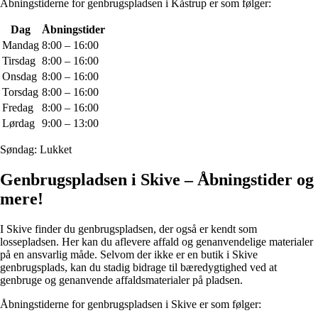
Åbningstiderne for genbrugspladsen i Kåstrup er som følger:
Dag
Åbningstider
Mandag
8:00 – 16:00
Tirsdag
8:00 – 16:00
Onsdag
8:00 – 16:00
Torsdag
8:00 – 16:00
Fredag
8:00 – 16:00
Lørdag
9:00 – 13:00
Søndag: Lukket
Genbrugspladsen i Skive – Åbningstider og
mere!
I Skive finder du genbrugspladsen, der også er kendt som
lossepladsen. Her kan du aflevere affald og genanvendelige materialer
på en ansvarlig måde. Selvom der ikke er en butik i Skive
genbrugsplads, kan du stadig bidrage til bæredygtighed ved at
genbruge og genanvende affaldsmaterialer på pladsen.
Åbningstiderne for genbrugspladsen i Skive er som følger: