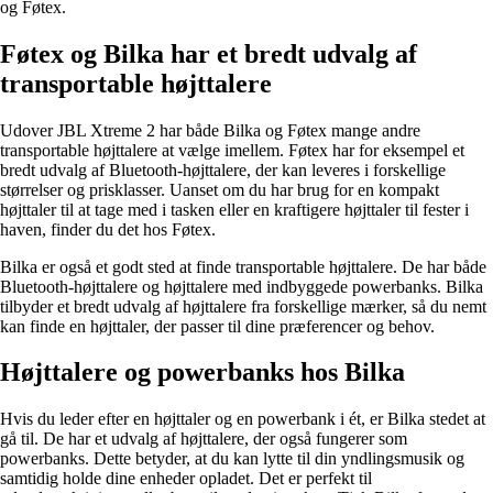
og Føtex.
Føtex og Bilka har et bredt udvalg af
transportable højttalere
Udover JBL Xtreme 2 har både Bilka og Føtex mange andre
transportable højttalere at vælge imellem. Føtex har for eksempel et
bredt udvalg af Bluetooth-højttalere, der kan leveres i forskellige
størrelser og prisklasser. Uanset om du har brug for en kompakt
højttaler til at tage med i tasken eller en kraftigere højttaler til fester i
haven, finder du det hos Føtex.
Bilka er også et godt sted at finde transportable højttalere. De har både
Bluetooth-højttalere og højttalere med indbyggede powerbanks. Bilka
tilbyder et bredt udvalg af højttalere fra forskellige mærker, så du nemt
kan finde en højttaler, der passer til dine præferencer og behov.
Højttalere og powerbanks hos Bilka
Hvis du leder efter en højttaler og en powerbank i ét, er Bilka stedet at
gå til. De har et udvalg af højttalere, der også fungerer som
powerbanks. Dette betyder, at du kan lytte til din yndlingsmusik og
samtidig holde dine enheder opladet. Det er perfekt til