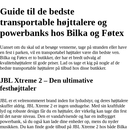
Guide til de bedste
transportable højttalere og
powerbanks hos Bilka og Føtex
Uanset om du skal ud at besøge vennerne, tage på stranden eller have
en fest i parken, vil en transportabel højttaler være din bedste ven.
Bilka og Føtex er to butikker, der har et bredt udvalg af
kvalitetshøjttalere til gode priser. Lad os tage et kig på nogle af de
bedste transportable højttalere på tilbud hos disse butikker.
JBL Xtreme 2 – Den ultimative
festhøjttaler
JBL er et velrenommeret brand inden for lydudstyr, og deres højttalere
skuffer aldrig. JBL Xtreme 2 er ingen undtagelse. Med sin kraftfulde
lyd og robuste design får du en højttaler, der virkelig kan tage din fest
til det næste niveau. Den er vandafvisende og har en indbygget
powerbank, så du også kan lade dine enheder op, mens du nyder
musikken. Du kan finde gode tilbud på JBL Xtreme 2 hos både Bilka